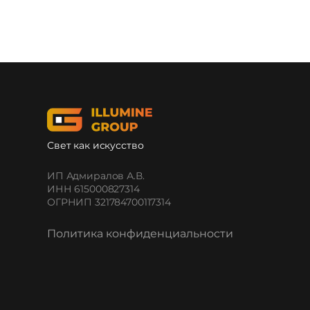
Свет как искусство
ИП Адмиралов А.В.
ИНН 615000827314
ОГРНИП 321784700117314
Политика конфиденциальности