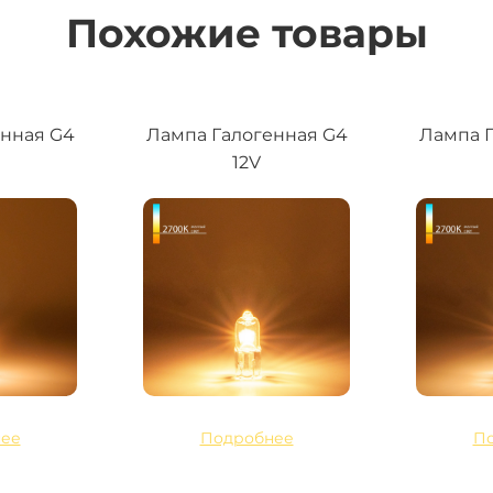
Похожие товары
енная G4
Лампа Галогенная G4
Лампа Г
12V
ее
Подробнее
П