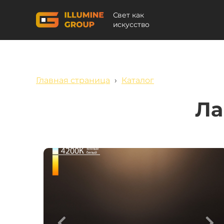
Свет как
искусство
Главная страница
›
Каталог
Ла