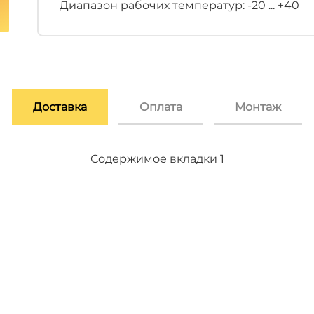
Диапазон рабочих температур: -20 ... +40
Доставка
Оплата
Монтаж
Содержимое вкладки 2
Содержимое вкладки 3
Содержимое вкладки 1