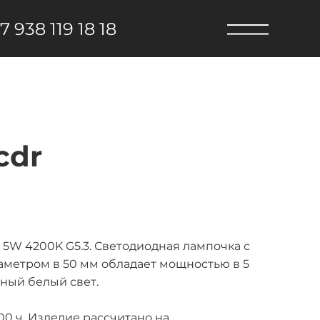
7 938 119 18 18
cdr
5W 4200K G5.3. Светодиодная лампочка с
иаметром в 50 мм обладает мощностью в 5
нный белый свет.
0 ч. Изделие рассчитано на