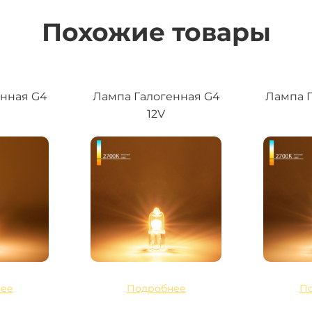
Похожие товары
енная G4
Лампа Галогенная G4
Лампа Г
12V
ее
Подробнее
П