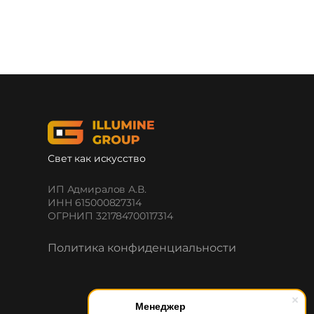
Свет как искусство
ИП Адмиралов А.В.
ИНН 615000827314
ОГРНИП 321784700117314
Политика конфиденциальности
Менеджер