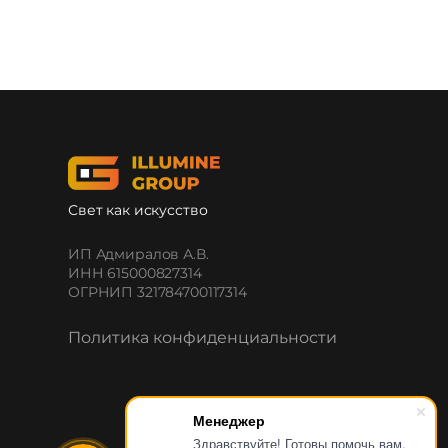
Свет как искусство
ИП Адмиралов А.В.
ИНН 615000827314
ОГРНИП 321784700117314
Политика конфиденциальности
Менеджер
Здравствуйте! Готовы помочь вам.