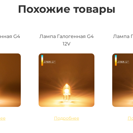
Похожие товары
енная G4
Лампа Галогенная G4
Лампа Г
12V
ее
Подробнее
П