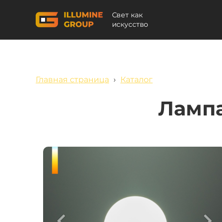
Свет как
искусство
Главная страница
›
Каталог
Лампа