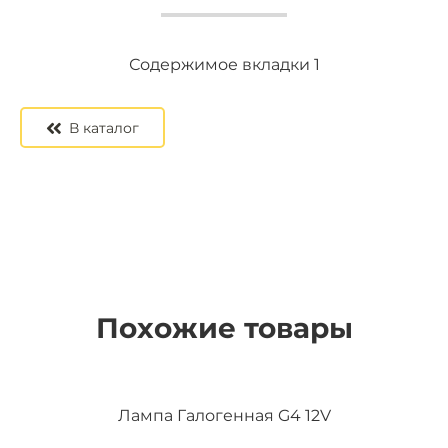
Содержимое вкладки 2
Содержимое вкладки 3
Содержимое вкладки 1
В каталог
Похожие товары
Лампа Галогенная G4 12V