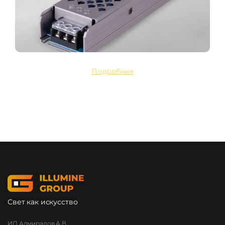
Подробнее
Свет как искусство
ИП Адмиралов А.В.