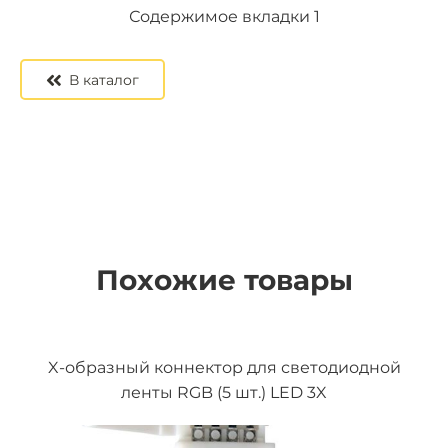
Содержимое вкладки 2
Содержимое вкладки 3
Содержимое вкладки 1
В каталог
Похожие товары
X-образный коннектор для светодиодной
ленты RGB (5 шт.) LED 3X