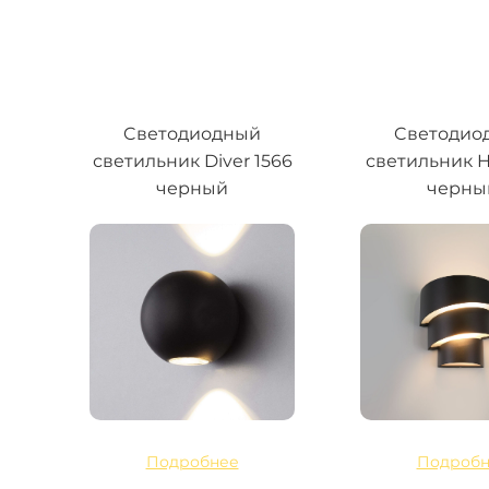
Cветодиодный
Cветодио
светильник Diver 1566
светильник He
черный
черны
Подробнее
Подробн