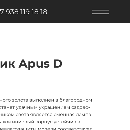
7 938 119 18 18
ик Apus D
ного золота выполнен в благородном
 станет удачным украшением садово-
чником света является сменная лампа
Алюминиевый корпус устойчив к
левлагозащиты модели соответствует