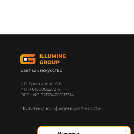
Свет как искусство
ИП Адмиралов А.В.
ИНН 615000827314
ОГРНИП 321784700117314
Политика конфиденциальности
Менеджер