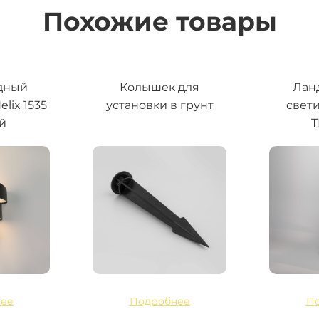
Похожие товары
дный
Колышек для
Лан
lix 1535
установки в грунт
свет
й
ее
Подробнее
П