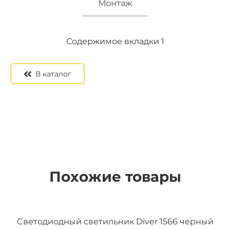
Монтаж
Содержимое вкладки 2
Содержимое вкладки 3
Содержимое вкладки 1
В каталог
Похожие товары
Cветодиодный светильник Diver 1566 черный