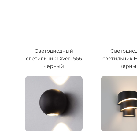
Cветодиодный
Cветодио
светильник Diver 1566
светильник He
черный
черны