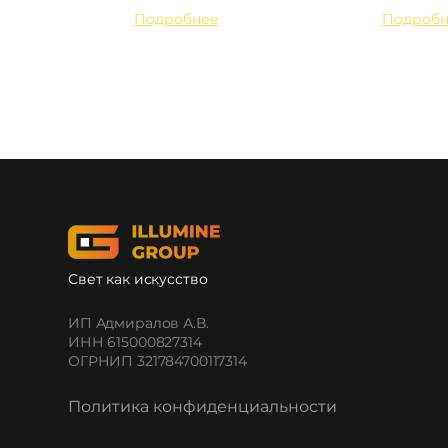
Подробнее
Подробн
Свет как искусство
ИП Адмиралов А.В.
ИНН 615000827314
ОГРНИП 321784700117314
Политика конфиденциальности