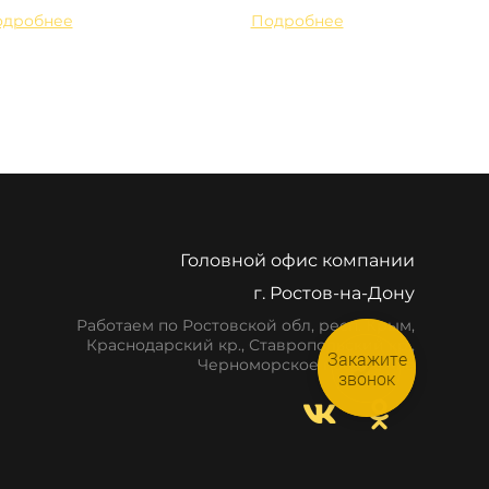
одробнее
Подробнее
Головной офис компании
г. Ростов-на-Дону
Работаем по Ростовской обл, респ. Крым,
Краснодарский кр., Ставропольский кр.,
Закажите
Черноморское побережье
звонок