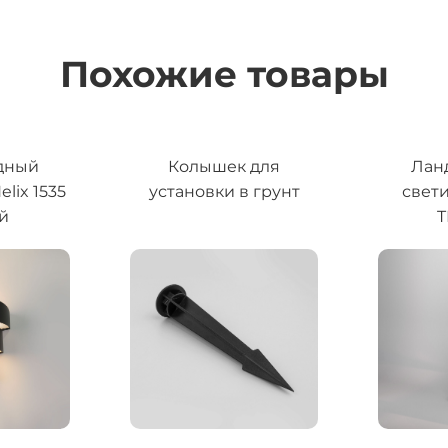
Похожие товары
дный
Колышек для
Лан
lix 1535
установки в грунт
свет
й