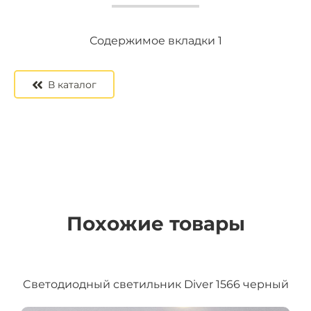
Содержимое вкладки 2
Содержимое вкладки 3
Содержимое вкладки 1
В каталог
Похожие товары
Cветодиодный светильник Diver 1566 черный