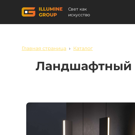
Свет как
искусство
Главная страница
›
Каталог
Ландшафтный с