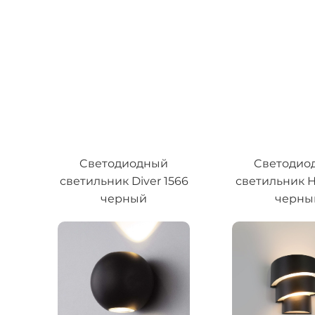
Cветодиодный
Cветодио
светильник Diver 1566
светильник He
черный
черны