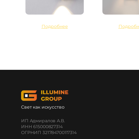
Подробнее
Подробн
Свет как искусство
ИП Адмиралов А.В.
ИНН 615000827314
ОГРНИП 321784700117314