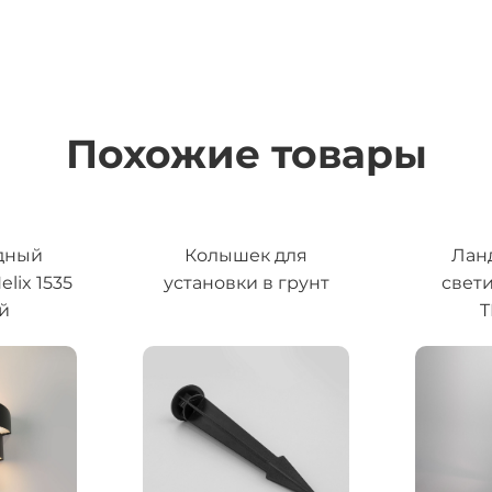
Похожие товары
дный
Колышек для
Лан
lix 1535
установки в грунт
свет
й