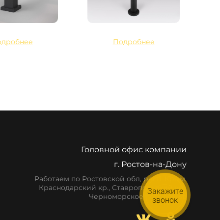
одробнее
Подробнее
Головной офис компании
г. Ростов-на-Дону
Работаем по Ростовской обл, респ. Крым,
Краснодарский кр., Ставропольский кр.,
Закажите
Черноморское побережье
звонок