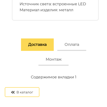
Источник света: встроенные LED
Материал изделия: металл
Доставка
Оплата
Монтаж
Содержимое вкладки 2
Содержимое вкладки 3
Содержимое вкладки 1
В каталог