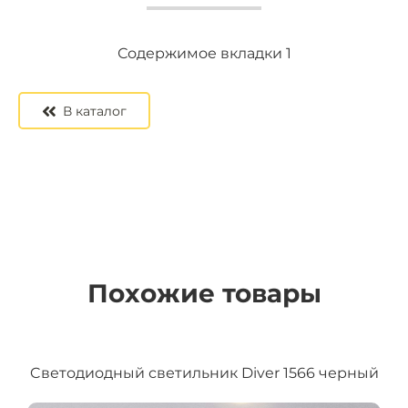
Содержимое вкладки 2
Содержимое вкладки 3
Содержимое вкладки 1
В каталог
Похожие товары
Cветодиодный светильник Diver 1566 черный