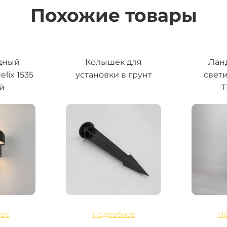
Похожие товары
дный
Колышек для
Лан
lix 1535
установки в грунт
свет
й
ее
Подробнее
П