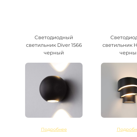
Cветодиодный
Cветодио
светильник Diver 1566
светильник He
черный
черны
Подробнее
Подробн