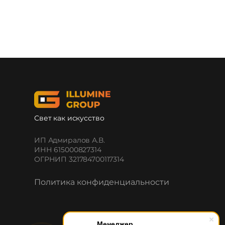
Свет как искусство
ИП Адмиралов А.В.
ИНН 615000827314
ОГРНИП 321784700117314
Политика конфиденциальности
Менеджер