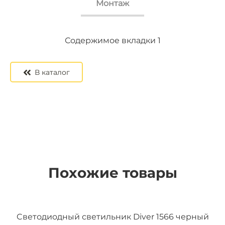
Монтаж
Содержимое вкладки 2
Содержимое вкладки 3
Содержимое вкладки 1
В каталог
Похожие товары
Cветодиодный светильник Diver 1566 черный