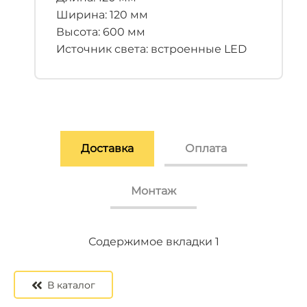
Ширина: 120 мм
Высота: 600 мм
Источник света: встроенные LED
Доставка
Оплата
Монтаж
Содержимое вкладки 2
Содержимое вкладки 3
Содержимое вкладки 1
В каталог