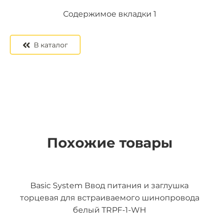
Содержимое вкладки 2
Содержимое вкладки 3
Содержимое вкладки 1
В каталог
Похожие товары
Basic System Ввод питания и заглушка
торцевая для встраиваемого шинопровода
белый TRPF-1-WH