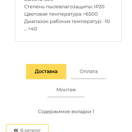
Степень пылевлагозащиты: IP20
Цветовая температура: >6500
Диапазон рабочих температур: -10
... +40
Доставка
Оплата
Монтаж
Содержимое вкладки 2
Содержимое вкладки 3
Содержимое вкладки 1
В каталог