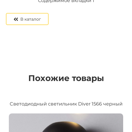
Содержимое вкладки 2
Содержимое вкладки 3
Содержимое вкладки 1
В каталог
Похожие товары
Cветодиодный светильник Diver 1566 черный