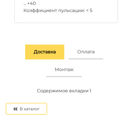
... +40
Коэффициент пульсации: < 5
Доставка
Оплата
Монтаж
Содержимое вкладки 2
Содержимое вкладки 3
Содержимое вкладки 1
В каталог