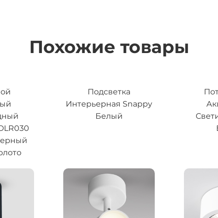
Похожие товары
ной
Подсветка
По
ный
Интерьерная Snappy
Ак
дный
Белый
Свет
 DLR030
черный
олото