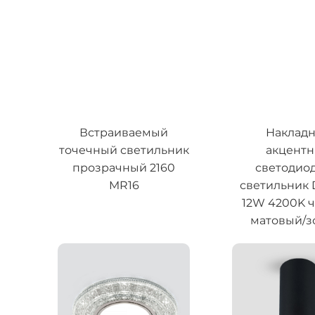
Встраиваемый
Наклад
точечный светильник
акцент
прозрачный 2160
светодио
MR16
светильник
12W 4200K 
матовый/з