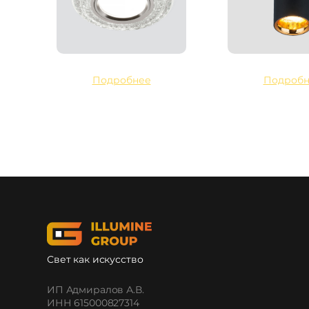
Подробнее
Подробн
Свет как искусство
ИП Адмиралов А.В.
ИНН 615000827314