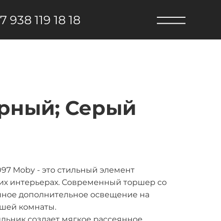
7 938 119 18 18
рный; Серый
97 Moby - это стильный элемент
ких интерьерах. Современный торшер со
нное дополнительное освещение на
шей комнаты.
льник создает мягкое рассеянное