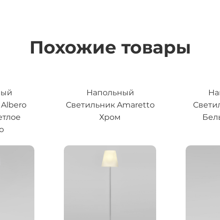
Похожие товары
ный
Напольный
На
Albero
Светильник Amaretto
Свети
етлое
Хром
Бел
о