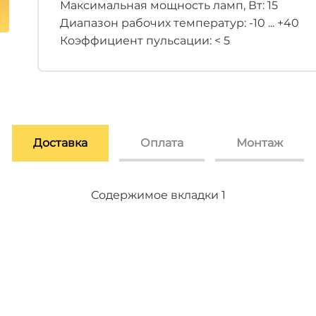
Максимальная мощность ламп, Вт: 15
Диапазон рабочих температур: -10 ... +40
Коэффициент пульсации: < 5
Доставка
Оплата
Монтаж
Содержимое вкладки 2
Содержимое вкладки 3
Содержимое вкладки 1