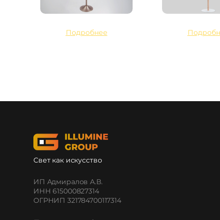
Подробнее
Подробн
Свет как искусство
ИП Адмиралов А.В.
ИНН 615000827314
ОГРНИП 321784700117314