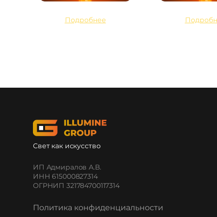
Подробнее
Подробн
Свет как искусство
ИП Адмиралов А.В.
ИНН 615000827314
ОГРНИП 321784700117314
Политика конфиденциальности