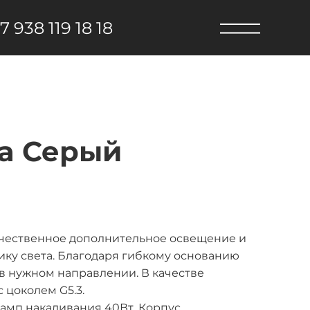
7 938 119 18 18
ca Серый
качественное дополнительное освещение и
ику света. Благодаря гибкому основанию
в нужном направлении. В качестве
 цоколем G5.3.
амп накаливания 40Вт. Корпус