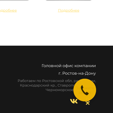
одробнее
Подробнее
Головной офис компании
г. Ростов-на-Дону
Работаем по Ростовской обл, респ. Крым,
Краснодарский кр., Ставропольский кр.,
Закажите
Черноморское побережье
звонок