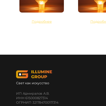
Подробнее
Подробн
Свет как искусство
ИП Адмиралов А.В.
ИНН 615000827314
ОГРНИП 321784700117314