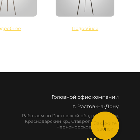
одробнее
Подробнее
Головной офис компании
г. Ростов-на-Дону
Работаем по Ростовской обл, респ. Крым,
Краснодарский кр., Ставропольский кр.,
Закажите
Черноморское побережье
звонок