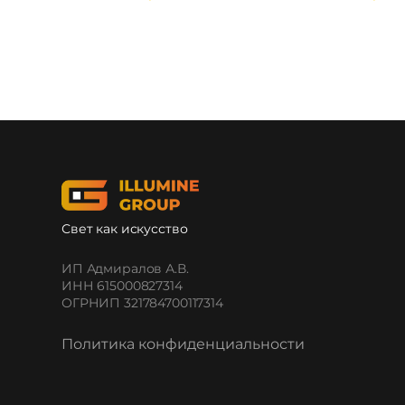
Свет как искусство
ИП Адмиралов А.В.
ИНН 615000827314
ОГРНИП 321784700117314
Политика конфиденциальности