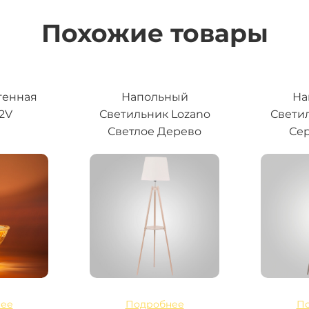
Похожие товары
генная
Напольный
На
12V
Светильник Lozano
Свети
Светлое Дерево
Сер
ее
Подробнее
П