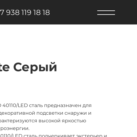
7 938 119 18 18
te Серый
 40110/LED сталь предназначен для
 декоративной подсветки снаружи и
рактеризуются высокой яркостью
роэнергии.
0110/LED сталь подчеркивает экстерьер и