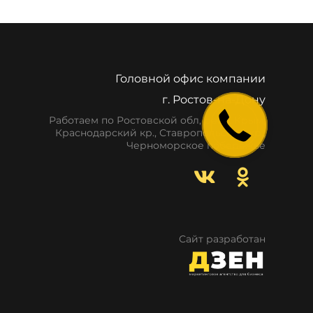
Головной офис компании
г. Ростов-на-Дону
Работаем по Ростовской обл, респ. Крым,
Краснодарский кр., Ставропольский кр.,
Черноморское побережье
Сайт разработан