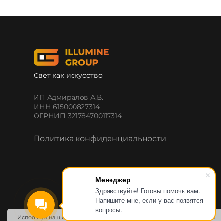
Свет как искусство
ИП Адмиралов А.В.
ИНН 615000827314
ОГРНИП 321784700117314
Политика конфиденциальности
Менеджер
Здравствуйте! Готовы помочь вам.
Напишите мне, если у вас появятся
вопросы.
Используя наш сайт, вы даете согласие на обработку файлов cookie и