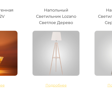
генная
Напольный
На
12V
Светильник Lozano
Свети
Светлое Дерево
Сер
ее
Подробнее
П