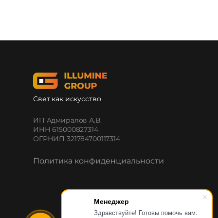
Свет как искусство
ИП Адмиралов А.В.
ИНН 615000827314
ОГРНИП 321784700117314
Политика конфиденциальности
Менеджер
Здравствуйте! Готовы помочь вам.