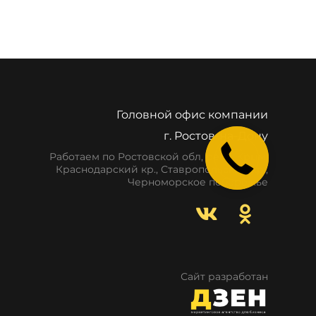
Головной офис компании
г. Ростов-на-Дону
Работаем по Ростовской обл, респ. Крым,
Краснодарский кр., Ставропольский кр.,
Черноморское побережье
Сайт разработан