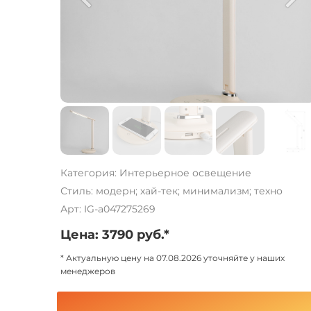
Категория: Интерьерное освещение
Стиль: модерн; хай-тек; минимализм; техно
Арт: IG-a047275269
Цена: 3790 руб.*
* Актуальную цену на 07.08.2026 уточняйте у наших
менеджеров