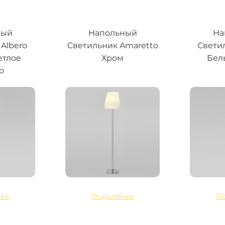
ный
Напольный
На
Albero
Светильник Amaretto
Свети
етлое
Хром
Бел
о
ее
Подробнее
П