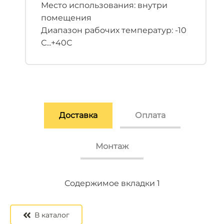
Место использования: внутри
помещения
Диапазон рабочих температур: -10
С...+40С
Доставка
Оплата
Монтаж
Содержимое вкладки 2
Содержимое вкладки 3
Содержимое вкладки 1
В каталог