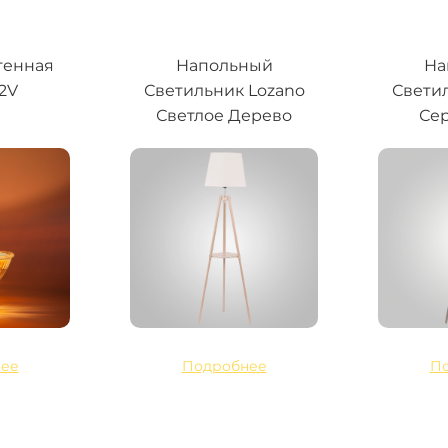
генная
Напольный
На
12V
Светильник Lozano
Свети
Светлое Дерево
Сер
ее
Подробнее
П