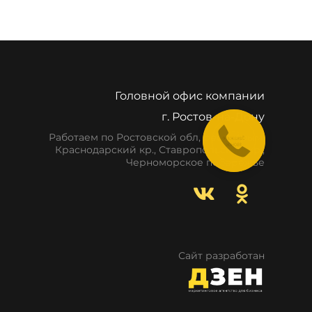
Головной офис компании
г. Ростов-на-Дону
Работаем по Ростовской обл, респ. Крым,
Краснодарский кр., Ставропольский кр.,
Черноморское побережье
Сайт разработан