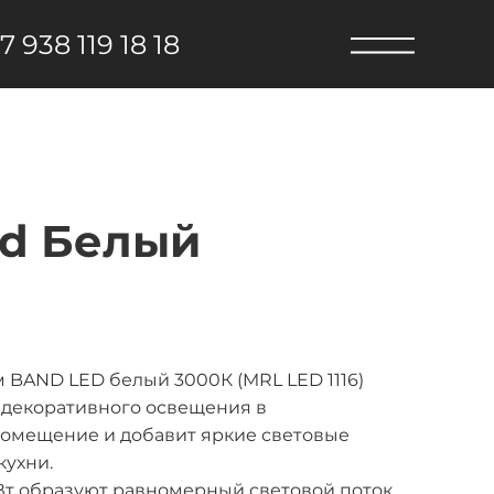
7 938 119 18 18
nd Белый
 BAND LED белый 3000К (MRL LED 1116)
 декоративного освещения в
помещение и добавит яркие световые
кухни.
т образуют равномерный световой поток