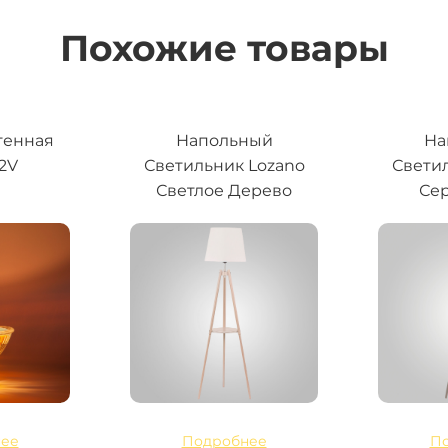
Похожие товары
генная
Напольный
На
12V
Светильник Lozano
Свети
Светлое Дерево
Сер
ее
Подробнее
П