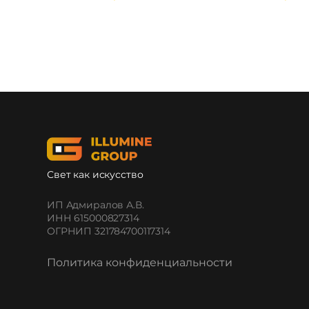
Свет как искусство
ИП Адмиралов А.В.
ИНН 615000827314
ОГРНИП 321784700117314
Политика конфиденциальности