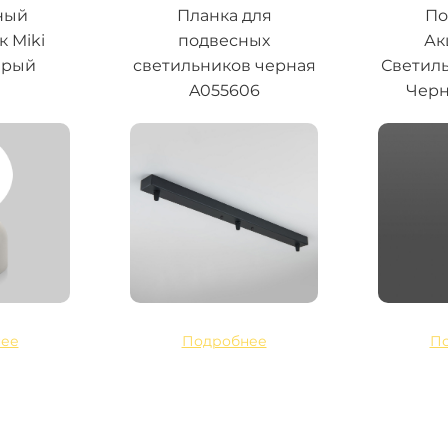
ный
Планка для
По
 Miki
подвесных
Ак
ерый
светильников черная
Светиль
A055606
Черн
ее
Подробнее
П