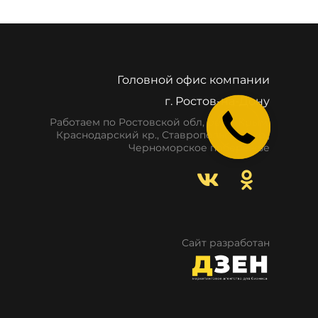
Головной офис компании
г. Ростов-на-Дону
Работаем по Ростовской обл, респ. Крым,
Краснодарский кр., Ставропольский кр.,
Черноморское побережье
Сайт разработан