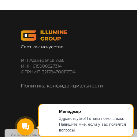
Свет как искусство
ИП Адмиралов А.В.
ИНН 615000827314
ОГРНИП 321784700117314
Политика конфиденциальности
Менеджер
Здравствуйте! Готовы помочь вам.
Напишите мне, если у вас появятся
вопросы.
Используя наш сайт, вы даете согласие на обработку файлов cookie и