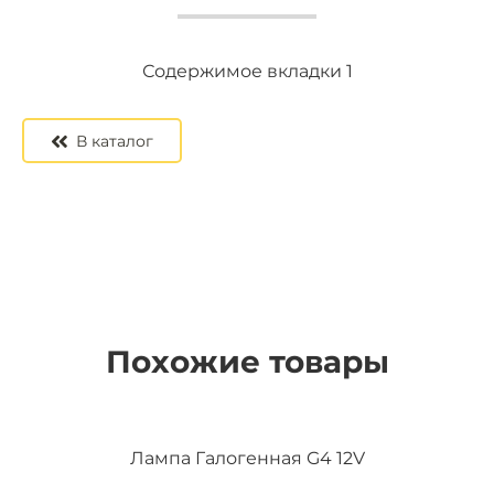
Содержимое вкладки 2
Содержимое вкладки 3
Содержимое вкладки 1
В каталог
Похожие товары
Лампа Галогенная G4 12V