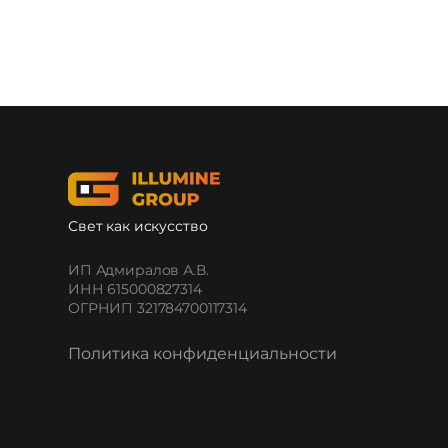
Свет как искусство
ИП Адмиралов А.В.
ИНН 615000827314
ОГРНИП 321784700117314
Политика конфиденциальности