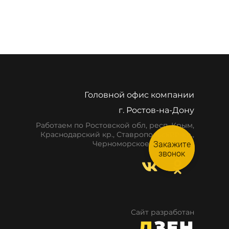
Головной офис компании
г. Ростов-на-Дону
Работаем по Ростовской обл, респ. Крым,
Краснодарский кр., Ставропольский кр.,
Черноморское побережье
Закажите
звонок
Сайт разработан