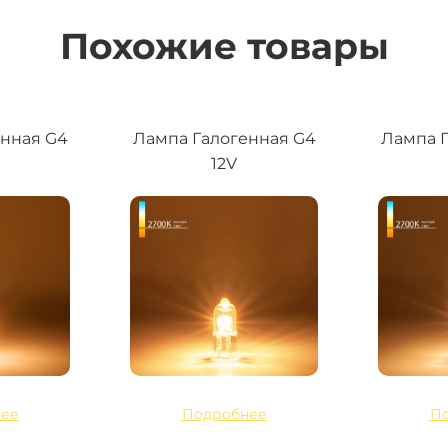
Похожие товары
енная G4
Лампа Галогенная G4
Лампа Г
12V
ее
Подробнее
П