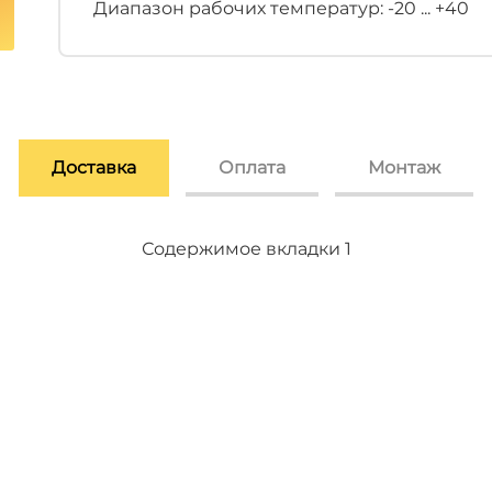
Диапазон рабочих температур: -20 ... +40
Доставка
Оплата
Монтаж
Содержимое вкладки 2
Содержимое вкладки 3
Содержимое вкладки 1