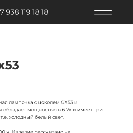
7 938 119 18 18
x53
ная лампочка с цоколем GX53 и
м обладает мощностью в 6 W и имеет три
т.е. холодный белый свет.
0 ч. Изделие рассчитано на