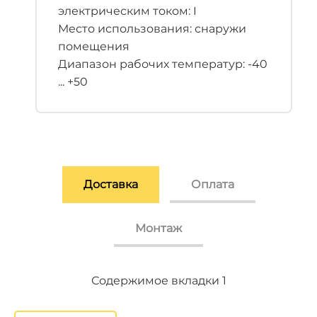
электрическим током: I
Место использования: снаружи
помещения
Диапазон рабочих температур: -40
... +50
Доставка
Оплата
Монтаж
Содержимое вкладки 2
Содержимое вкладки 3
Содержимое вкладки 1