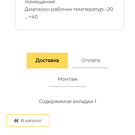
помещения
Диапазон рабочих температур: -20
... +40
Доставка
Оплата
Монтаж
Содержимое вкладки 2
Содержимое вкладки 3
Содержимое вкладки 1
В каталог