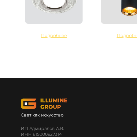
Подробнее
Подробн
Свет как искусство
ИП Адмиралов А.В.
ИНН 615000827314