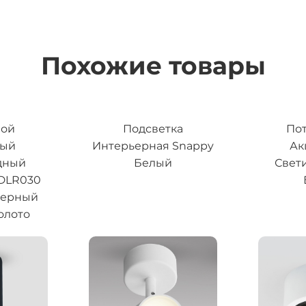
Похожие товары
ной
Подсветка
По
ный
Интерьерная Snappy
Ак
дный
Белый
Свет
 DLR030
черный
олото