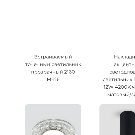
Встраиваемый
Наклад
точечный светильник
акцент
прозрачный 2160
светодио
MR16
светильник
12W 4200K 
матовый/з