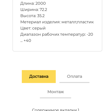
Длина: 2000
Ширина: 72.2
Высота: 35.2
Метериал изделия: металл;пластик
Цвет: серый
Диапазон рабочих температур: -20
... +40
Доставка
Оплата
Монтаж
Содержимое вкладки 2
Содержимое вкладки 3
Содержимое вкладки 1