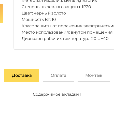
Метериал изделия: металл;пластик
Степень пылевлагозащиты: IP20
Цвет: черный;золото
Мощность Вт: 10
Класс защиты от поражения электрическим 
Место использования: внутри помещения
Диапазон рабочих температур: -20 ... +40
Доставка
Оплата
Монтаж
Содержимое вкладки 2
Содержимое вкладки 3
Содержимое вкладки 1