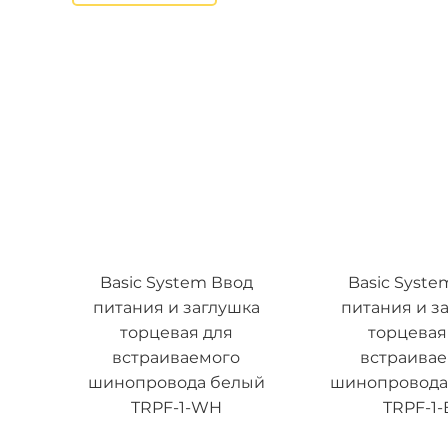
Basic System Ввод
Basic Syste
питания и заглушка
питания и з
торцевая для
торцевая
встраиваемого
встраива
шинопровода белый
шинопровода
TRPF-1-WH
TRPF-1-