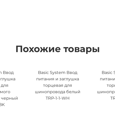
Похожие товары
m Ввод
Basic System Ввод
Basic
аглушка
питания и заглушка
питани
 для
торцевая для
тор
емого
шинопровода белый
шинопр
 черный
TRP-1-1-WH
TR
BK