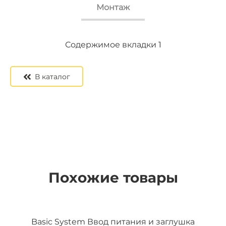
Монтаж
Содержимое вкладки 2
Содержимое вкладки 3
Содержимое вкладки 1
В каталог
Похожие товары
Basic System Ввод питания и заглушка