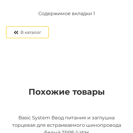
Содержимое вкладки 2
Содержимое вкладки 3
Содержимое вкладки 1
В каталог
Похожие товары
Basic System Ввод питания и заглушка
торцевая для встраиваемого шинопровода
белый TRPF-1-WH