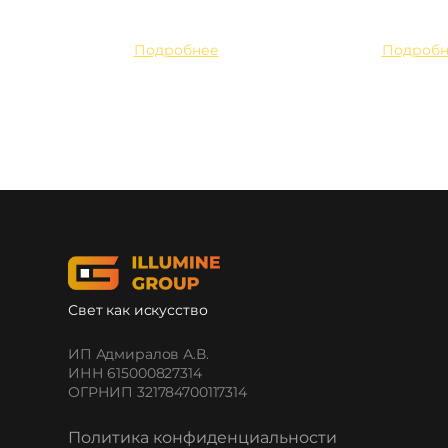
Подробнее
Подробн
Свет как искусство
ИП Адмиралов А.В.
ИНН 615000827314
ОГРНИП 321784700117314
Политика конфиденциальности