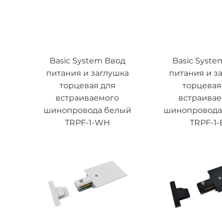
Basic System Ввод
Basic Syste
питания и заглушка
питания и з
торцевая для
торцевая
встраиваемого
встраива
шинопровода белый
шинопровода
TRPF-1-WH
TRPF-1-