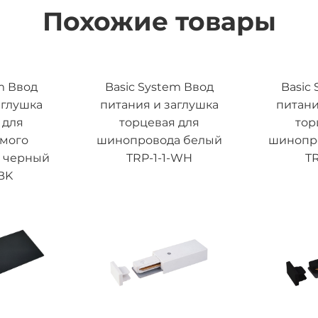
Похожие товары
m Ввод
Basic System Ввод
Basic
аглушка
питания и заглушка
питани
 для
торцевая для
тор
емого
шинопровода белый
шинопр
 черный
TRP-1-1-WH
TR
BK