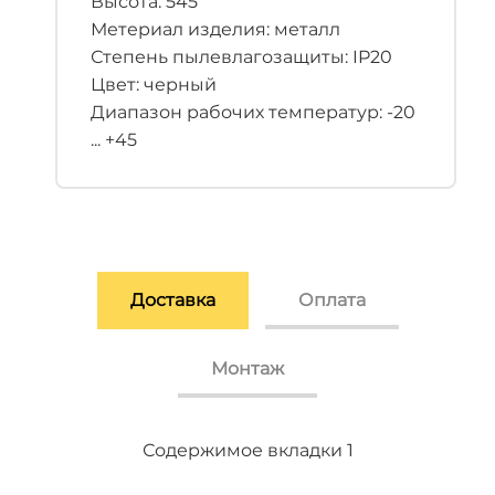
Высота: 545
Метериал изделия: металл
Степень пылевлагозащиты: IP20
Цвет: черный
Диапазон рабочих температур: -20
... +45
Доставка
Оплата
Монтаж
Содержимое вкладки 2
Содержимое вкладки 3
Содержимое вкладки 1