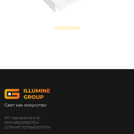
Подробнее
Свет как искусство
ИП Адмиралов А.В.
ИНН 615000827314
ОГРНИП 321784700117314