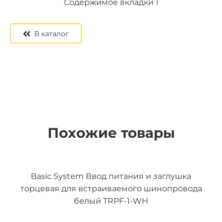
Содержимое вкладки 2
Содержимое вкладки 3
Содержимое вкладки 1
В каталог
Похожие товары
Basic System Ввод питания и заглушка
торцевая для встраиваемого шинопровода
белый TRPF-1-WH