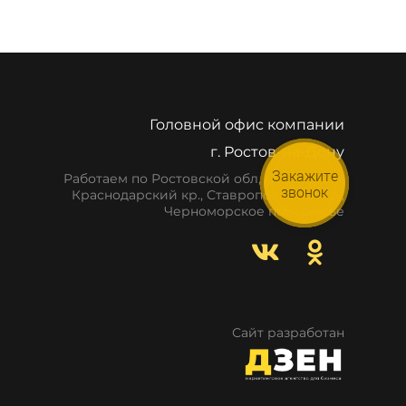
Головной офис компании
г. Ростов-на-Дону
Закажите
Работаем по Ростовской обл, респ. Крым,
звонок
Краснодарский кр., Ставропольский кр.,
Черноморское побережье
Сайт разработан