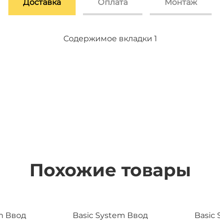
Доставка
Оплата
Монтаж
Содержимое вкладки 2
Содержимое вкладки 3
Содержимое вкладки 1
Похожие товары
m Ввод
Basic System Ввод
Basic