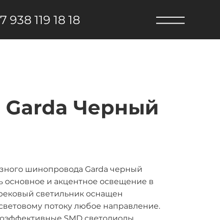
7 938 119 18 18
 Garda Черный
азного шинопровода Garda черный
ть основное и акцентное освещение в
рековый светильник оснащен
световому потоку любое направление.
ргоэффективные SMD светодиоды