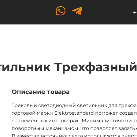
+
тильник Трехфазный
Описание товара
Трековый светодиодный светильник для трехф
торговой марки Elektrostandard поможет созда
современных интерьерах . Минималистичный т
поворотным механизмом, что позволяет задать 
В качестве источника света используются эне