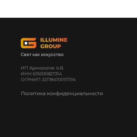
Свет как искусство
ИП Адмиралов А.В.
ИНН 615000827314
ОГРНИП 321784700117314
Политика конфиденциальности