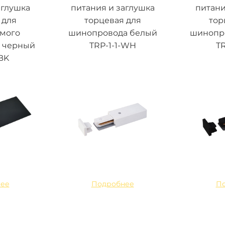
аглушка
питания и заглушка
питани
 для
торцевая для
тор
емого
шинопровода белый
шинопр
 черный
TRP-1-1-WH
TR
BK
ее
Подробнее
П