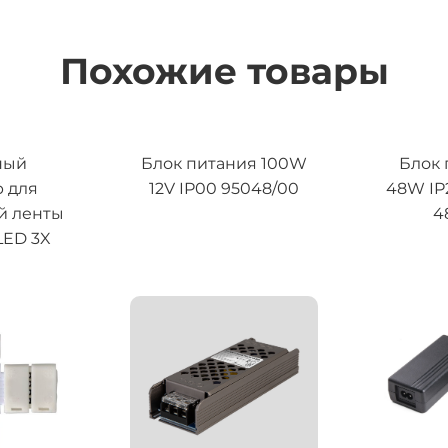
Похожие товары
ный
Блок питания 100W
Блок 
 для
12V IP00 95048/00
48W IP
й ленты
4
 LED 3X