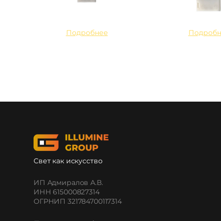
Подробнее
Подробн
Свет как искусство
ИП Адмиралов А.В.
ИНН 615000827314
ОГРНИП 321784700117314