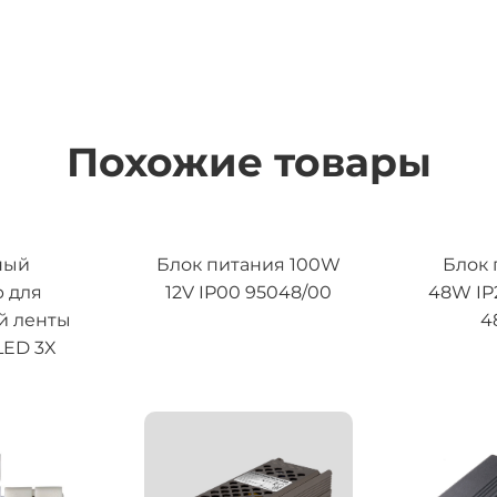
Похожие товары
ный
Блок питания 100W
Блок 
 для
12V IP00 95048/00
48W IP
й ленты
4
 LED 3X