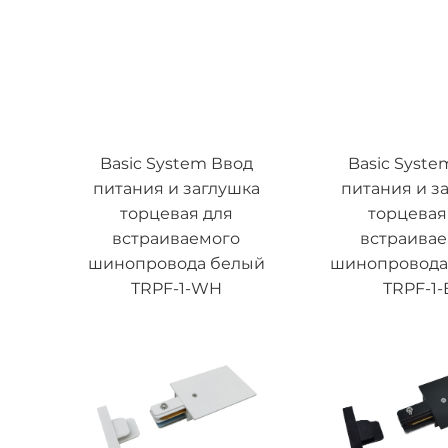
Basic System Ввод
Basic Syste
питания и заглушка
питания и з
торцевая для
торцевая
встраиваемого
встраива
шинопровода белый
шинопровода
TRPF-1-WH
TRPF-1-