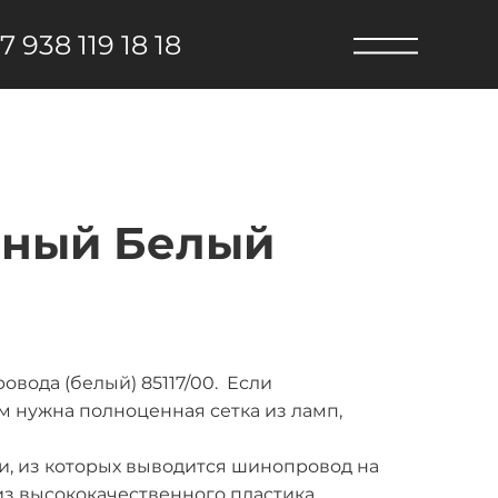
7 938 119 18 18
зный Белый
вода (белый) 85117/00. Если
м нужна полноценная сетка из ламп,
и, из которых выводится шинопровод на
из высококачественного пластика,