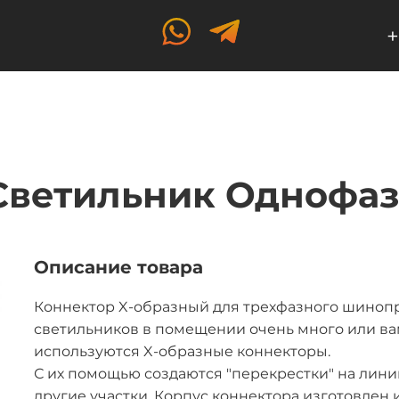
+
Светильник Однофа
Описание товара
Коннектор X-образный для трехфазного шинопро
светильников в помещении очень много или ва
используются X-образные коннекторы.
С их помощью создаются "перекрестки" на лини
другие участки. Корпус коннектора изготовлен 