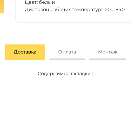
Цвет: белый
Диапазон рабочих температур: -20 ... +40
Доставка
Оплата
Монтаж
Содержимое вкладки 2
Содержимое вкладки 3
Содержимое вкладки 1