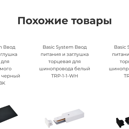
Похожие товары
m Ввод
Basic System Ввод
Basic
аглушка
питания и заглушка
питани
 для
торцевая для
тор
емого
шинопровода белый
шинопр
 черный
TRP-1-1-WH
TR
BK