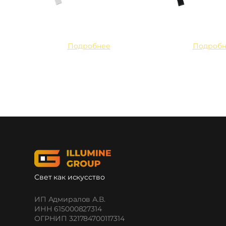
Подробнее
Подробн
Свет как искусство
ИП Адмиралов А.В.
ИНН 615000827314
ОГРНИП 321784700117314