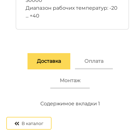
50000
Диапазон рабочих температур: -20
... +40
Доставка
Оплата
Монтаж
Содержимое вкладки 2
Содержимое вкладки 3
Содержимое вкладки 1
В каталог