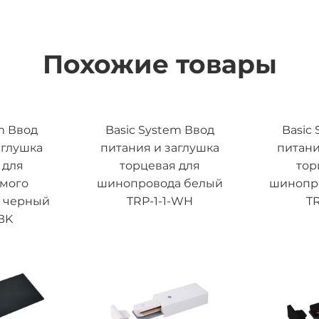
Похожие товары
m Ввод
Basic System Ввод
Basic
аглушка
питания и заглушка
питани
 для
торцевая для
тор
емого
шинопровода белый
шинопр
 черный
TRP-1-1-WH
TR
BK