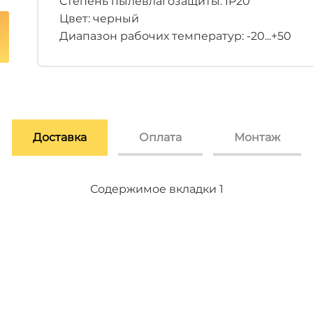
Степень пылевлагозащиты: IP20
Цвет: черный
Диапазон рабочих температур: -20...+50
Доставка
Оплата
Монтаж
Содержимое вкладки 2
Содержимое вкладки 3
Содержимое вкладки 1