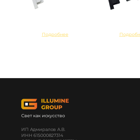
Подробнее
Подробн
Свет как искусство
ИП Адмиралов А.В.
ИНН 615000827314