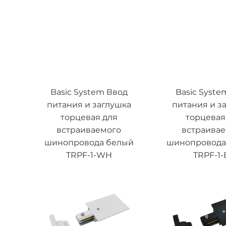
Basic System Ввод
Basic Syste
питания и заглушка
питания и з
торцевая для
торцевая
встраиваемого
встраива
шинопровода белый
шинопровода
TRPF-1-WH
TRPF-1-