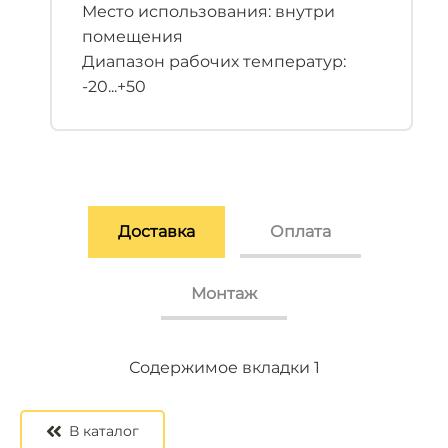
Место использования: внутри
помещения
Диапазон рабочих температур:
-20...+50
Доставка
Оплата
Монтаж
Содержимое вкладки 2
Содержимое вкладки 3
Содержимое вкладки 1
В каталог